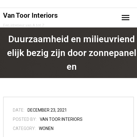
Van Toor Interiors
Een interieur van A tot Z
Home
Duurzaamheid en milieuvriend
elijk bezig zijn door zonnepanel
Projecten
en
Samenwerking
Privacy Policy
Contact
DATE:
DECEMBER 23, 2021
POSTED BY:
VAN TOOR INTERIORS
CATEGORY:
WONEN