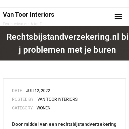
Van Toor Interiors
Een interieur van A tot Z
Home
Rechtsbijstandverzekering.nl bi
Projecten
j problemen met je buren
Samenwerking
Privacy Policy
Contact
DATE:
JULI 12, 2022
POSTED BY:
VAN TOOR INTERIORS
CATEGORY:
WONEN
Door middel van een rechtsbijstandverzekering