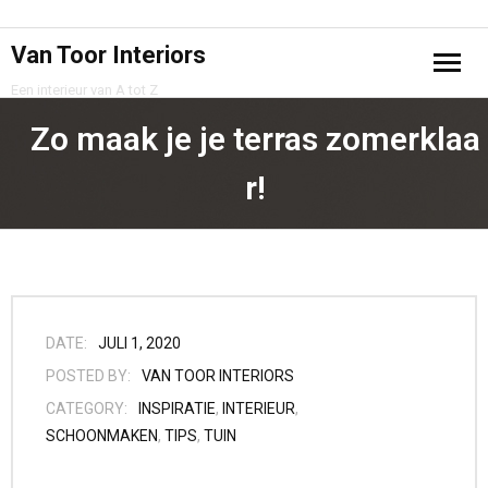
Van Toor Interiors
Een interieur van A tot Z
Home
Zo maak je je terras zomerklaa
Projecten
r!
Samenwerking
Privacy Policy
Contact
DATE:
JULI 1, 2020
POSTED BY:
VAN TOOR INTERIORS
CATEGORY:
INSPIRATIE
,
INTERIEUR
,
SCHOONMAKEN
,
TIPS
,
TUIN