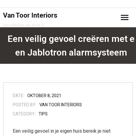
Van Toor Interiors
Een interieur van A tot Z
Home
Een veilig gevoel creëren met e
Projecten
en Jablotron alarmsysteem
Samenwerking
Privacy Policy
Contact
DATE:
OKTOBER 8, 2021
POSTED BY:
VAN TOOR INTERIORS
CATEGORY:
TIPS
Een veilig gevoel in je eigen huis bereik je niet