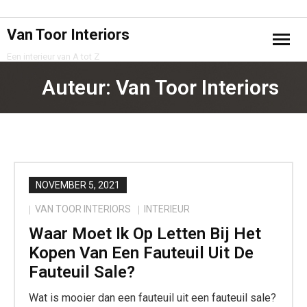
Van Toor Interiors
Een interieur van A tot Z
Home
Auteur:
Van Toor Interiors
Projecten
Samenwerking
Privacy Policy
NOVEMBER 5, 2021
VAN TOOR INTERIORS
INTERIEUR
Contact
Waar Moet Ik Op Letten Bij Het
Kopen Van Een Fauteuil Uit De
Fauteuil Sale?
Wat is mooier dan een fauteuil uit een fauteuil sale?