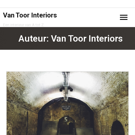
Van Toor Interiors
Een interieur van A tot Z
Home
Auteur:
Van Toor Interiors
Projecten
Samenwerking
Privacy Policy
Contact