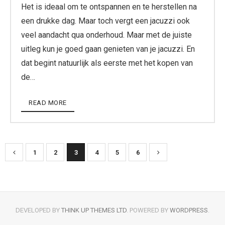
Het is ideaal om te ontspannen en te herstellen na
een drukke dag. Maar toch vergt een jacuzzi ook
veel aandacht qua onderhoud. Maar met de juiste
uitleg kun je goed gaan genieten van je jacuzzi. En
dat begint natuurlijk als eerste met het kopen van
de…
READ MORE
1
2
3
4
5
6
DEVELOPED BY
THINK UP THEMES LTD
. POWERED BY
WORDPRESS
.