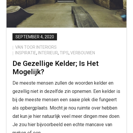
SEPTEMBER 4, 2020
VAN TOOR INTERIORS
INSPIRATIE
,
INTERIEUR
,
TIPS
,
VERBOUWEN
De Gezellige Kelder; Is Het
Mogelijk?
De meeste mensen zullen de woorden kelder en
gezellig niet in dezelfde zin opnemen. Een kelder is
bij de meeste mensen een saaie plek die fungeert
als opbergplaats. Mocht je nou ruimte over hebben
dat kun je hier natuurlijk veel meer dingen mee doen.
Je zou hier bijvoorbeeld een echte mancave van
maken of een…